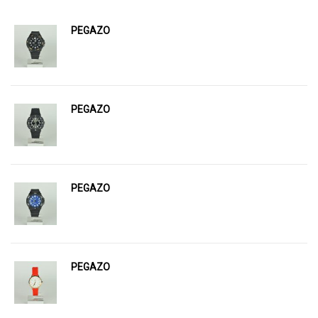
PEGAZO
PEGAZO
PEGAZO
PEGAZO