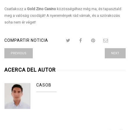
Csatlakozz a
Gold Zino Casino
közösségéhez még ma, és tapasztald
meg a valóság csodáját! A nyeremények rád várnak, és a szórakozás
soha nem ér véget!
COMPARTIR NOTICIA
PREVIOUS
NEXT
ACERCA DEL AUTOR
CASOB