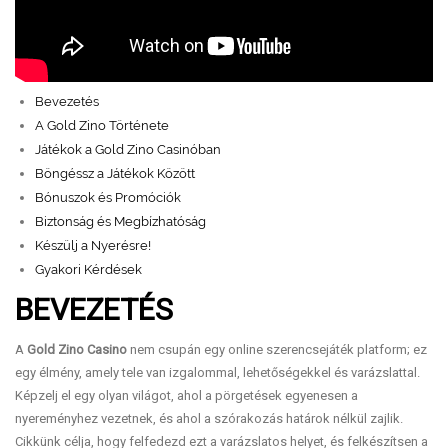
Bevezetés
A Gold Zino Története
Játékok a Gold Zino Casinóban
Böngéssz a Játékok Között
Bónuszok és Promóciók
Biztonság és Megbízhatóság
Készülj a Nyerésre!
Gyakori Kérdések
BEVEZETÉS
A
Gold Zino Casino
nem csupán egy online szerencsejáték platform; ez
egy élmény, amely tele van izgalommal, lehetőségekkel és varázslattal.
Képzelj el egy olyan világot, ahol a pörgetések egyenesen a
nyereményhez vezetnek, és ahol a szórakozás határok nélkül zajlik.
Cikkünk célja, hogy felfedezd ezt a varázslatos helyet, és felkészítsen a